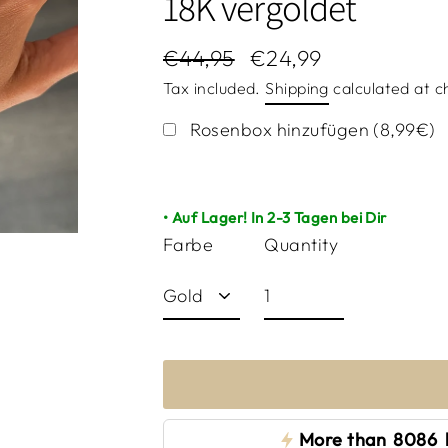
18K vergoldet
€44,95
€24,99
Regular
Sale
Tax included.
Shipping
calculated at c
price
price
Rosenbox hinzufügen (8,99€)
• Auf Lager! In 2-3 Tagen bei Dir
Quantity
Farbe
More than
8086