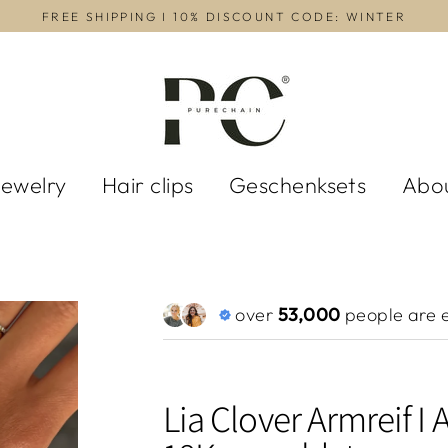
FREE SHIPPING I 10% DISCOUNT CODE: WINTER
Jewelry
Hair clips
Geschenksets
Abo
over
53,000
people are e
Lia Clover Armreif I 