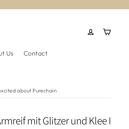
Cart
Log in
ut Us
Contact
xcited about Purechain
Armreif mit Glitzer und Klee I