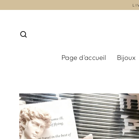
Passer
LI
au
contenu
Rechercher
Page d'accueil
Bijoux