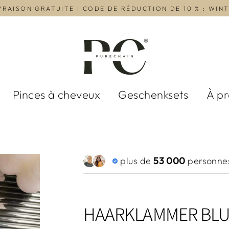
VRAISON GRATUITE I CODE DE RÉDUCTION DE 10 % : WIN
Pinces à cheveux
Geschenksets
À p
plus de
53 000
personnes
HAARKLAMMER BLU