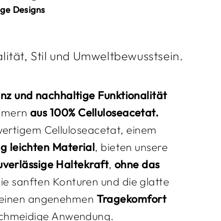
ige
Designs
lität, Stil und Umweltbewusstsein.
nz und nachhaltige Funktionalität
ammern
aus 100% Celluloseacetat.
wertigem Celluloseacetat, einem
ig
leichten Material
, bieten unsere
uverlässige Haltekraft
,
ohne das
Die sanften Konturen und die glatte
r einen angenehmen
Tragekomfort
schmeidige Anwendung.