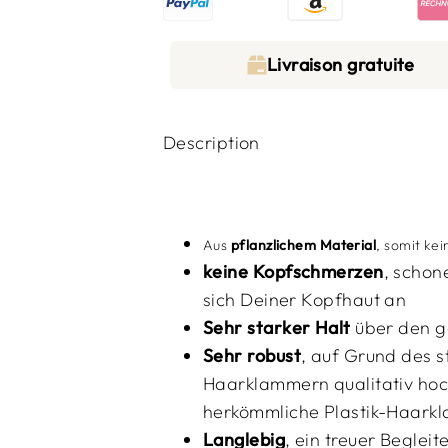
Livraison gratuite
Description
Aus
pflanzlichem Material
, somit kei
keine Kopfschmerzen
, schon
sich Deiner Kopfhaut an
Sehr starker Halt
über den g
Sehr robust
,
auf Grund des st
Haarklammern qualitativ hoc
herkömmliche Plastik-Haark
Langlebig
, ein treuer Beglei