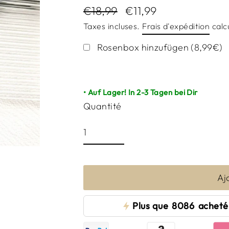
€18,99
€11,99
Prix
Prix
Taxes incluses.
Frais d'expédition
calcu
régulier
réduit
Rosenbox hinzufügen (8,99€)
• Auf Lager! In 2-3 Tagen bei Dir
Quantité
Aj
Plus que
8086
acheté 