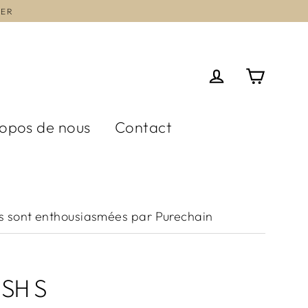
TER
Panier
Se connecter
ropos de nous
Contact
 sont enthousiasmées par Purechain
SH S