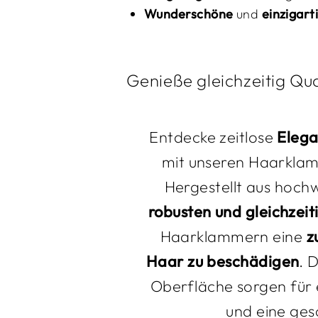
Wunderschöne
und
einzigart
Genieße gleichzeitig Qua
Entdecke zeitlose
Elega
mit unseren Haarkl
Hergestellt aus hoch
robusten
und
gleichzeit
Haarklammern eine
z
Haar zu beschädigen
. 
Oberfläche sorgen fü
und eine ge