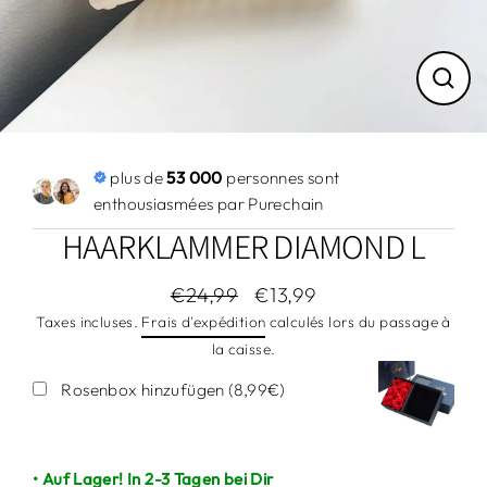
Ferm
(Esc)
plus de
53 000
personnes sont
enthousiasmées par Purechain
HAARKLAMMER DIAMOND L
€24,99
€13,99
Prix
Prix
Taxes incluses.
Frais d'expédition
calculés lors du passage à
régulier
réduit
la caisse.
Rosenbox hinzufügen (8,99€)
• Auf Lager! In 2-3 Tagen bei Dir