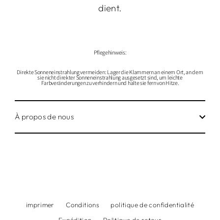
dient
.
Pflegehinweis:
Direkte Sonneneinstrahlung vermeiden: Lager die Klammern an einem Ort, an dem
sie nicht direkter Sonneneinstrahlung ausgesetzt sind, um leichte
Farbveränderungen zu verhindern und halte sie fern von Hitze.
À propos de nous
imprimer
Conditions
politique de confidentialité